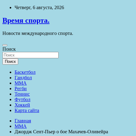
Перейти
Четверг, 6 августа, 2026
к
содержимому
Время спорта.
Новости международного спорта.
Поиск
Поиск
Баскетбол
Гандбол
ММА
Регби
Теннис
Футбол
Хоккей
Карта сайта
Главная
ММА
Джордж Сент-Пьер о бое Махачев-Оливейра