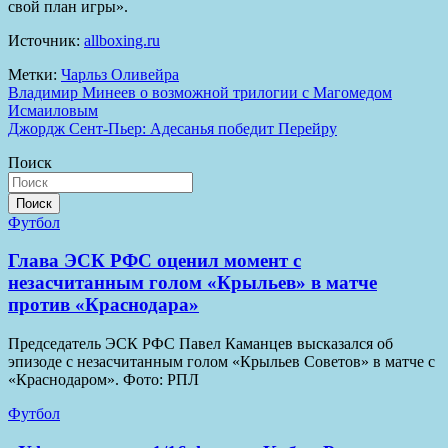
свой план игры».
Источник:
allboxing.ru
Метки:
Чарльз Оливейра
Навигация
Владимир Минеев о возможной трилогии с Магомедом
Исмаиловым
по
Джордж Сент-Пьер: Адесанья победит Перейру
записям
Поиск
Поиск
Футбол
Глава ЭСК РФС оценил момент с
незасчитанным голом «Крыльев» в матче
против «Краснодара»
Председатель ЭСК РФС Павел Каманцев высказался об
эпизоде с незасчитанным голом «Крыльев Советов» в матче с
«Краснодаром». Фото: РПЛ
Футбол