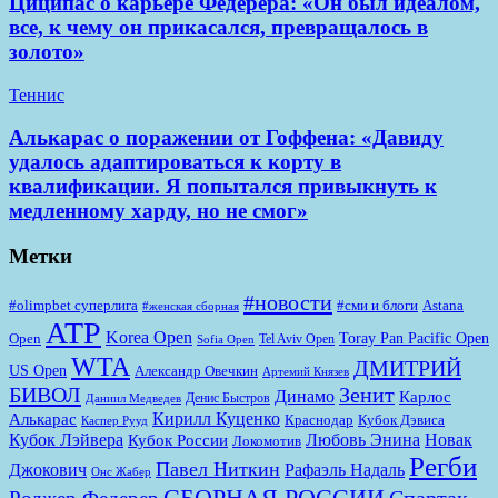
Циципас о карьере Федерера: «Он был идеалом,
все, к чему он прикасался, превращалось в
золото»
Теннис
Алькарас о поражении от Гоффена: «Давиду
удалось адаптироваться к корту в
квалификации. Я попытался привыкнуть к
медленному харду, но не смог»
Метки
#новости
#olimpbet суперлига
#сми и блоги
Astana
#женская сборная
ATP
Korea Open
Toray Pan Pacific Open
Open
Tel Aviv Open
Sofia Open
WTA
ДМИТРИЙ
US Open
Александр Овечкин
Артемий Князев
БИВОЛ
Зенит
Динамо
Карлос
Денис Быстров
Даниил Медведев
Кирилл Куценко
Алькарас
Краснодар
Кубок Дэвиса
Каспер Рууд
Кубок Лэйвера
Любовь Энина
Новак
Кубок России
Локомотив
Регби
Павел Ниткин
Джокович
Рафаэль Надаль
Онс Жабер
СБОРНАЯ РОССИИ
Спартак