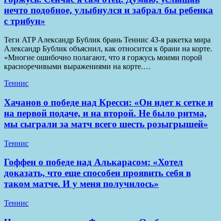
нечто подобное, улыбнулся и забрал бы ребенка
с трибун»
Теги ATP Александр Бублик брань Теннис 43-я ракетка мира
Александр Бублик объяснил, как относится к брани на корте.
«Многие ошибочно полагают, что я горжусь моими порой
красноречивыми выражениями на корте.…
Теннис
Хачанов о победе над Кресси: «Он идет к сетке и
на первой подаче, и на второй. Не было ритма,
мы сыграли за матч всего шесть розыгрышей»
Теннис
Гоффен о победе над Алькарасом: «Хотел
доказать, что еще способен проявить себя в
таком матче. И у меня получилось»
Теннис