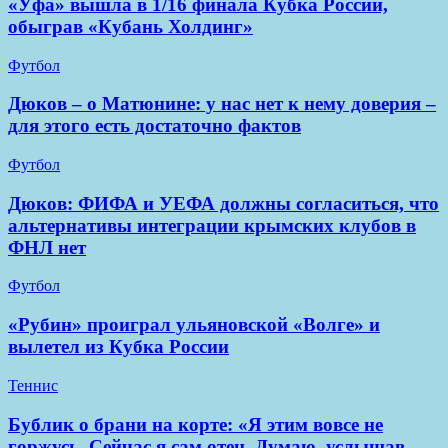
«Уфа» вышла в 1/16 финала Кубка России,
обыграв «Кубань Холдинг»
Футбол
Дюков – о Матюнине: у нас нет к нему доверия –
для этого есть достаточно фактов
Футбол
Дюков: ФИФА и УЕФА должны согласиться, что
альтернативы интеграции крымских клубов в
ФНЛ нет
Футбол
«Рубин» проиграл ульяновской «Волге» и
вылетел из Кубка России
Теннис
Бублик о брани на корте: «Я этим вовсе не
горжусь. Сейчас я сам отец. Думаю, услышав