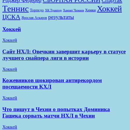
Роджер Федерер
Теннис
Хоккей
Химки
Торпедо
ХК Трактор
Хамзат Чимаев
ЦСКА
результаты
Ярослав Аскаров
Хоккей
Хоккей
Сайт НХЛ: Овечкин завершит карьеру в статусе
лучшего снайпера лиги в истории
Хоккей
Кожевников шокирован антирекордом
посещаемости КХЛ
Хоккей
Что пишут в Чехии о попытках Доминика
Гашека сорвать матчи НХЛ в Чехии
Хоккей