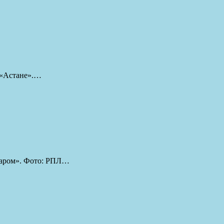
 «Астане».…
одаром». Фото: РПЛ…