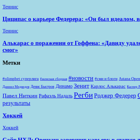
Теннис
Циципас о карьере Федерера: «Он был идеалом, вс
Теннис
Алькарас о поражении от Гоффена: «Давиду удал
смог»
Метки
#новости
#olimpbet суперлига
#сми и блоги
Astana Ope
#женская сборная
Зенит
Динамо
Карлос Алькарас
Денис Быстров
Даниил Медведев
Каспер 
Регби
Роджер Федерер
Павел Ниткин
Рафаэль Надаль
результаты
Хоккей
Хоккей
Сайт НХЛ: Овечкин завершит карьеру в статусе 