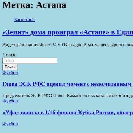
Метка:
Астана
Баскетбол
«Зенит» дома проиграл «Астане» в Един
Видеотрансляция Фото: © VTB League В матче регулярного че
Поиск
Поиск
Футбол
Глава ЭСК РФС оценил момент с незасчитанным 
Председатель ЭСК РФС Павел Каманцев высказался об эпизод
Футбол
«Уфа» вышла в 1/16 финала Кубка России, обыг
Футбол