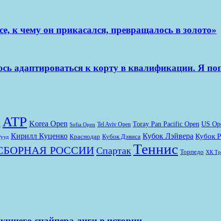
е, к чему он прикасался, превращалось в золото»
ось адаптироваться к корту в квалификации. Я по
ATP
Korea Open
Toray Pan Pacific Open
US Op
n
Tel Aviv Open
Sofia Open
Кирилл Куценко
Кубок Лэйвера
Кубок 
Краснодар
Кубок Дэвиса
Рууд
Теннис
СБОРНАЯ РОССИИ
Спартак
Торпедо
ХК Тр
лучшего снайпера лиги в истории