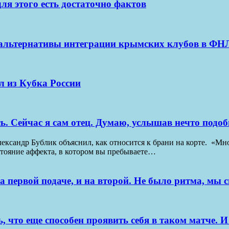
для этого есть достаточно фактов
альтернативы интеграции крымских клубов в ФНЛ
л из Кубка России
сь. Сейчас я сам отец. Думаю, услышав нечто подоб
лександр Бублик объяснил, как относится к брани на корте. «М
стояние аффекта, в котором вы пребываете…
 на первой подаче, и на второй. Не было ритма, м
, что еще способен проявить себя в таком матче. 