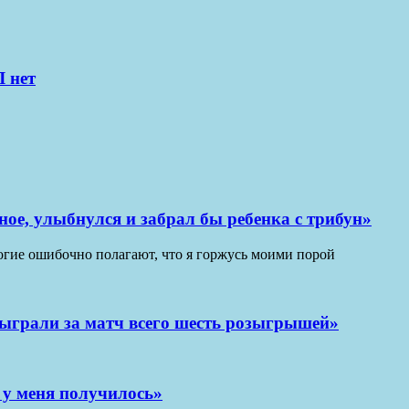
 нет
ное, улыбнулся и забрал бы ребенка с трибун»
ногие ошибочно полагают, что я горжусь моими порой
ы сыграли за матч всего шесть розыгрышей»
И у меня получилось»