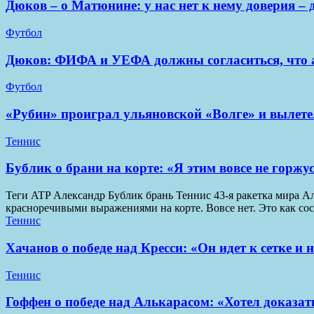
Дюков – о Матюнине: у нас нет к нему доверия – 
Футбол
Дюков: ФИФА и УЕФА должны согласиться, что 
Футбол
«Рубин» проиграл ульяновской «Волге» и вылете
Теннис
Бублик о брани на корте: «Я этим вовсе не горжу
Теги ATP Александр Бублик брань Теннис 43-я ракетка мира А
красноречивыми выражениями на корте. Вовсе нет. Это как со
Теннис
Хачанов о победе над Кресси: «Он идет к сетке и
Теннис
Гоффен о победе над Алькарасом: «Хотел доказать