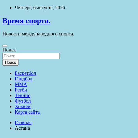
Перейти
Четверг, 6 августа, 2026
к
содержимому
Время спорта.
Новости международного спорта.
Поиск
Поиск
Баскетбол
Гандбол
ММА
Регби
Теннис
Футбол
Хоккей
Карта сайта
Главная
Астана