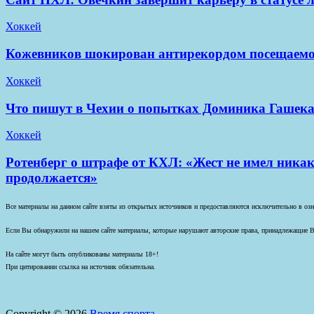
Хоккей
Кожевников шокирован антирекордом посещаем
Хоккей
Что пишут в Чехии о попытках Доминика Гашека
Хоккей
Ротенберг о штрафе от КХЛ: «Жест не имел никак
продолжается»
Все материалы на данном сайте взяты из открытых источников и предоставляются исключительно в озна
Если Вы обнаружили на нашем сайте материалы, которые нарушают авторские права, принадлежащие В
На сайте могут быть опубликованы материалы 18+!
При цитировании ссылка на источник обязательна.
Copyright © 2026
Время спорта.