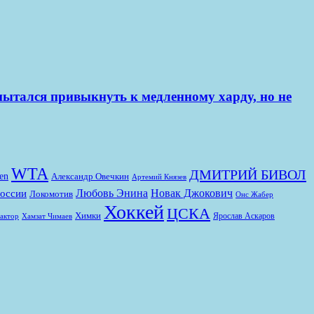
пытался привыкнуть к медленному харду, но не
WTA
ДМИТРИЙ БИВОЛ
en
Александр Овечкин
Артемий Князев
Любовь Энина
Новак Джокович
России
Локомотив
Онс Жабер
Хоккей
ЦСКА
Химки
Ярослав Аскаров
актор
Хамзат Чимаев