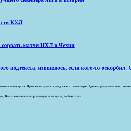
ости КХЛ
 сорвать матчи НХЛ в Чехии
ого подтекста, извиняюсь, если кого-то оскорбил.
комительных целях. Права на материалы принадлежат их владельцам. Администрация сайта ответственност
ам, Вашей компании или организации, пожалуйста, сообщите нам.