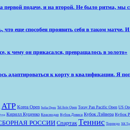
 на первой подаче, и на второй. Не было ритма, м
, что еще способен проявить себя в таком матче. 
е, к чему он прикасался, превращалось в золото»
ось адаптироваться к корту в квалификации. Я по
ATP
Korea Open
Toray Pan Pacific Open
US Op
n
Tel Aviv Open
Sofia Open
Кирилл Куценко
Кубок Лэйвера
Кубок 
Краснодар
Кубок Дэвиса
Рууд
Теннис
СБОРНАЯ РОССИИ
Спартак
Торпедо
ХК Тр