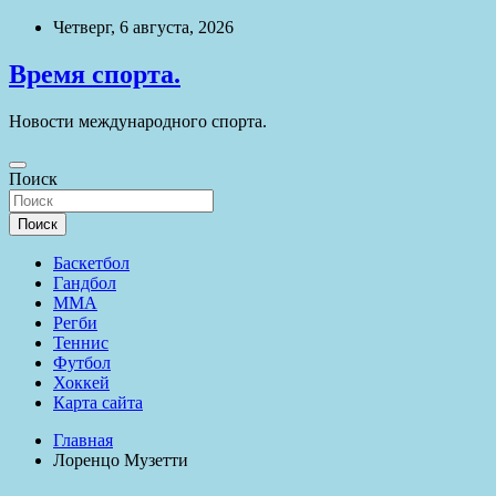
Перейти
Четверг, 6 августа, 2026
к
содержимому
Время спорта.
Новости международного спорта.
Поиск
Поиск
Баскетбол
Гандбол
ММА
Регби
Теннис
Футбол
Хоккей
Карта сайта
Главная
Лоренцо Музетти