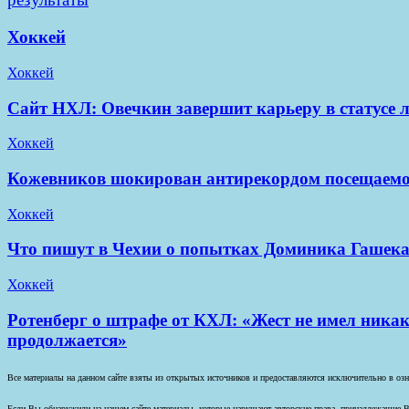
Хоккей
Хоккей
Сайт НХЛ: Овечкин завершит карьеру в статусе 
Хоккей
Кожевников шокирован антирекордом посещаем
Хоккей
Что пишут в Чехии о попытках Доминика Гашека
Хоккей
Ротенберг о штрафе от КХЛ: «Жест не имел никак
продолжается»
Все материалы на данном сайте взяты из открытых источников и предоставляются исключительно в озна
Если Вы обнаружили на нашем сайте материалы, которые нарушают авторские права, принадлежащие В