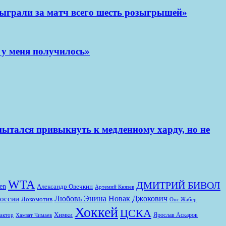
ы сыграли за матч всего шесть розыгрышей»
И у меня получилось»
пытался привыкнуть к медленному харду, но не
WTA
ДМИТРИЙ БИВОЛ
en
Александр Овечкин
Артемий Князев
Любовь Энина
Новак Джокович
России
Локомотив
Онс Жабер
Хоккей
ЦСКА
Химки
Ярослав Аскаров
актор
Хамзат Чимаев