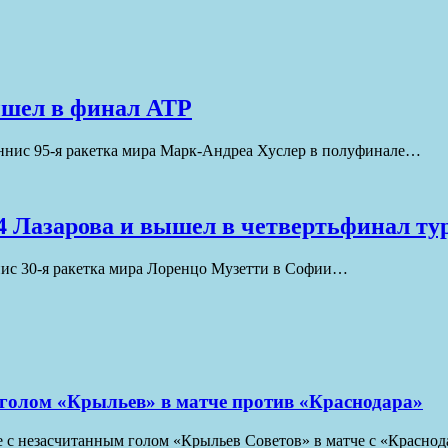
ышел в финал ATP
ннис 95-я ракетка мира Марк-Андреа Хуслер в полуфинале…
4 Лазарова и вышел в четвертьфинал ту
нис 30-я ракетка мира Лоренцо Музетти в Софии…
голом «Крыльев» в матче против «Краснодара»
е с незасчитанным голом «Крыльев Советов» в матче с «Красн