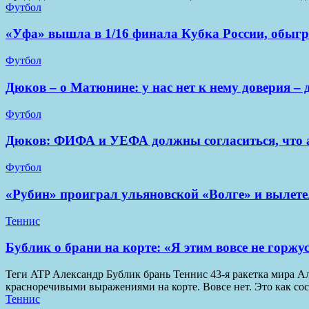
Футбол
«Уфа» вышла в 1/16 финала Кубка России, обыг
Футбол
Дюков – о Матюнине: у нас нет к нему доверия – 
Футбол
Дюков: ФИФА и УЕФА должны согласиться, что 
Футбол
«Рубин» проиграл ульяновской «Волге» и вылете
Теннис
Бублик о брани на корте: «Я этим вовсе не горжу
Теги ATP Александр Бублик брань Теннис 43-я ракетка мира А
красноречивыми выражениями на корте. Вовсе нет. Это как со
Теннис