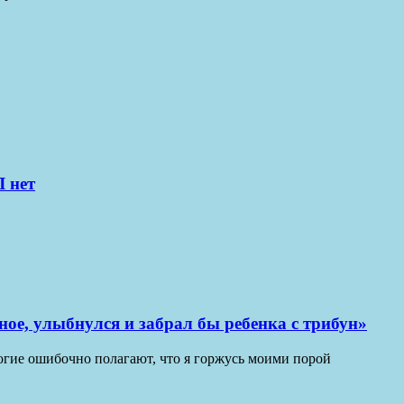
 нет
ное, улыбнулся и забрал бы ребенка с трибун»
ногие ошибочно полагают, что я горжусь моими порой