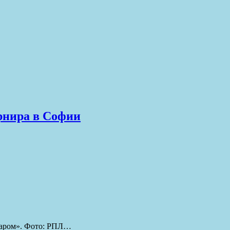
рнира в Софии
одаром». Фото: РПЛ…