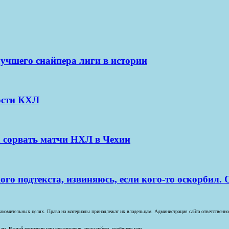
лучшего снайпера лиги в истории
ости КХЛ
 сорвать матчи НХЛ в Чехии
ого подтекста, извиняюсь, если кого-то оскорбил.
комительных целях. Права на материалы принадлежат их владельцам. Администрация сайта ответственност
ам, Вашей компании или организации, пожалуйста, сообщите нам.