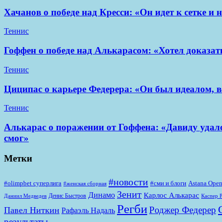
Хачанов о победе над Кресси: «Он идет к сетке и
Теннис
Гоффен о победе над Алькарасом: «Хотел доказать
Теннис
Циципас о карьере Федерера: «Он был идеалом, вс
Теннис
Алькарас о поражении от Гоффена: «Давиду удал
смог»
Метки
#новости
#olimpbet суперлига
#сми и блоги
Astana Ope
#женская сборная
Зенит
Динамо
Карлос Алькарас
Денис Быстров
Даниил Медведев
Каспер 
Регби
Роджер Федерер
Павел Ниткин
Рафаэль Надаль
результаты