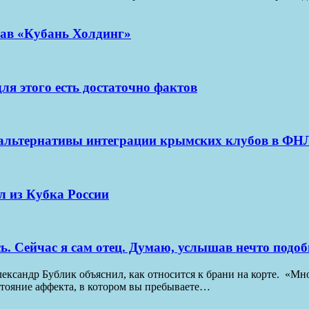
рав «Кубань Холдинг»
для этого есть достаточно фактов
альтернативы интеграции крымских клубов в ФНЛ
л из Кубка России
сь. Сейчас я сам отец. Думаю, услышав нечто подоб
лександр Бублик объяснил, как относится к брани на корте. «М
стояние аффекта, в котором вы пребываете…